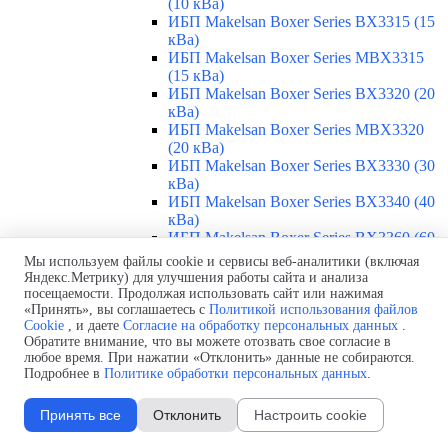
(10 кВа)
ИБП Makelsan Boxer Series BX3315 (15
кВа)
ИБП Makelsan Boxer Series MBX3315
(15 кВа)
ИБП Makelsan Boxer Series BX3320 (20
кВа)
ИБП Makelsan Boxer Series MBX3320
(20 кВа)
ИБП Makelsan Boxer Series BX3330 (30
кВа)
ИБП Makelsan Boxer Series BX3340 (40
кВа)
ИБП Makelsan Boxer Series BX3360 (60
кВа)
Мы используем файлы cookie и сервисы веб-аналитики (включая
ИБП Makelsan Boxer Series BX3380 (80
Яндекс.Метрику) для улучшения работы сайта и анализа
кВа)
посещаемости. Продолжая использовать сайт или нажимая
ИБП Makelsan Boxer Series BX33100
«Принять», вы соглашаетесь с
Политикой использования файлов
Cookie
, и даете
Согласие на обработку персональных данных
.
(100 кВа)
Обратите внимание, что вы можете отозвать свое согласие в
ИБП Makelsan Boxer Series BX33120
любое время. При нажатии «Отклонить» данные не собираются.
(120 кВа)
Подробнее в
Политике обработки персональных данных
.
ИБП Makelsan Boxer Series BX33160
(160 кВа)
Принять все
Отклонить
Настроить cookie
ИБП Makelsan Boxer Series BX33200
(200 кВа)