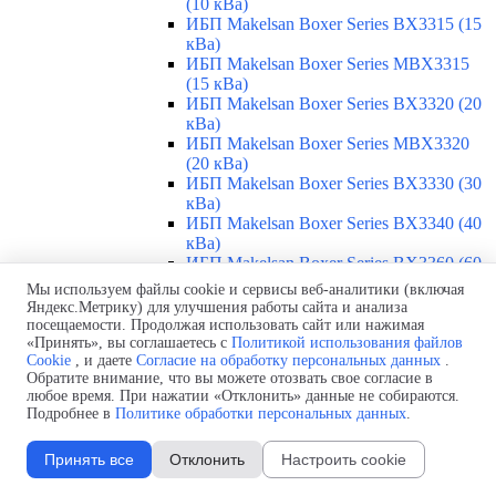
(10 кВа)
ИБП Makelsan Boxer Series BX3315 (15
кВа)
ИБП Makelsan Boxer Series MBX3315
(15 кВа)
ИБП Makelsan Boxer Series BX3320 (20
кВа)
ИБП Makelsan Boxer Series MBX3320
(20 кВа)
ИБП Makelsan Boxer Series BX3330 (30
кВа)
ИБП Makelsan Boxer Series BX3340 (40
кВа)
ИБП Makelsan Boxer Series BX3360 (60
кВа)
Мы используем файлы cookie и сервисы веб-аналитики (включая
ИБП Makelsan Boxer Series BX3380 (80
Яндекс.Метрику) для улучшения работы сайта и анализа
кВа)
посещаемости. Продолжая использовать сайт или нажимая
ИБП Makelsan Boxer Series BX33100
«Принять», вы соглашаетесь с
Политикой использования файлов
Cookie
, и даете
Согласие на обработку персональных данных
.
(100 кВа)
Обратите внимание, что вы можете отозвать свое согласие в
ИБП Makelsan Boxer Series BX33120
любое время. При нажатии «Отклонить» данные не собираются.
(120 кВа)
Подробнее в
Политике обработки персональных данных
.
ИБП Makelsan Boxer Series BX33160
(160 кВа)
Принять все
Отклонить
Настроить cookie
ИБП Makelsan Boxer Series BX33200
(200 кВа)