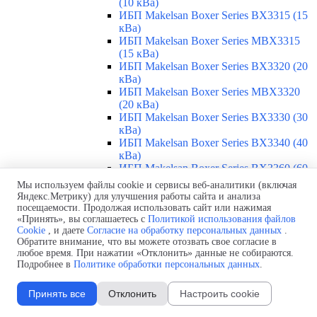
(10 кВа)
ИБП Makelsan Boxer Series BX3315 (15
кВа)
ИБП Makelsan Boxer Series MBX3315
(15 кВа)
ИБП Makelsan Boxer Series BX3320 (20
кВа)
ИБП Makelsan Boxer Series MBX3320
(20 кВа)
ИБП Makelsan Boxer Series BX3330 (30
кВа)
ИБП Makelsan Boxer Series BX3340 (40
кВа)
ИБП Makelsan Boxer Series BX3360 (60
кВа)
Мы используем файлы cookie и сервисы веб-аналитики (включая
ИБП Makelsan Boxer Series BX3380 (80
Яндекс.Метрику) для улучшения работы сайта и анализа
кВа)
посещаемости. Продолжая использовать сайт или нажимая
ИБП Makelsan Boxer Series BX33100
«Принять», вы соглашаетесь с
Политикой использования файлов
Cookie
, и даете
Согласие на обработку персональных данных
.
(100 кВа)
Обратите внимание, что вы можете отозвать свое согласие в
ИБП Makelsan Boxer Series BX33120
любое время. При нажатии «Отклонить» данные не собираются.
(120 кВа)
Подробнее в
Политике обработки персональных данных
.
ИБП Makelsan Boxer Series BX33160
(160 кВа)
Принять все
Отклонить
Настроить cookie
ИБП Makelsan Boxer Series BX33200
(200 кВа)